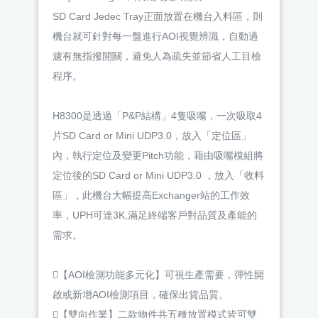
SD Card Jedec Tray正面放置在機台入料區，則
機台就可針對每一盤進行AOI視覺辨識，自動過
濾有無指撥開關，避免人為疏失並節省人工目檢
程序。
H8300是透過「P&P結構」4隻吸嘴，一次吸取4
片SD Card or Mini UDP3.0，放入「定位區」
內，執行定位及變更Pitch功能，藉由吸嘴模組將
定位後的SD Card or Mini UDP3.0 ，放入「收料
區」，此機台大幅提高Exchanger站的工作效
率，UPH可達3K,滿足終端客戶對品質及產能的
需求。
【AOI檢測功能多元化】可視生產需要，彈性開
啟或新增AOI檢測項目，確保出貨品質。
【雙向作業】二款物件共五種放置模式皆可雙